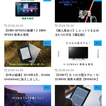
2026.04.03
2024.06.24
【DMH-SF500の後継？】DMH-
【個人差あり】しゃっくりを止め
SF600 発表＆発売
る4つの方法【備忘録】
雑記
雑記
2026.04.09
2026.04.04
【8年が経過】2018年4月、Kindle
【SONY】久々の小型モデル！ K-
Unlimitedに加入しました。
32W840 発表＆発売【BRAVIA】
雑記
雑記