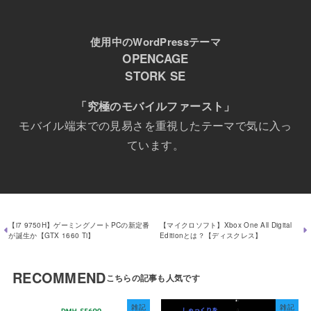
使用中のWordPressテーマ
OPENCAGE
STORK SE
「究極のモバイルファースト」
モバイル端末での見易さを重視したテーマで気に入っ
ています。
【i7 9750H】ゲーミングノートPCの新定番
【マイクロソフト】Xbox One All Digital
が誕生か【GTX 1660 Ti】
Editionとは？【ディスクレス】
RECOMMEND
雑記
雑記