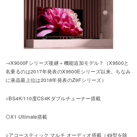
→X9000Fシリーズ後継＋機能追加モデル？（X9500と
名乗るのは2017年発表のX9500Eシリーズ以来。ちなみ
に液晶最上位は2018年発表のZ9Fシリーズ）
○BS4K/110度CS4Kダブルチューナー搭載
◎X1 Ultimate搭載
○アコースティック マルチ オーディオ搭載（49型を除