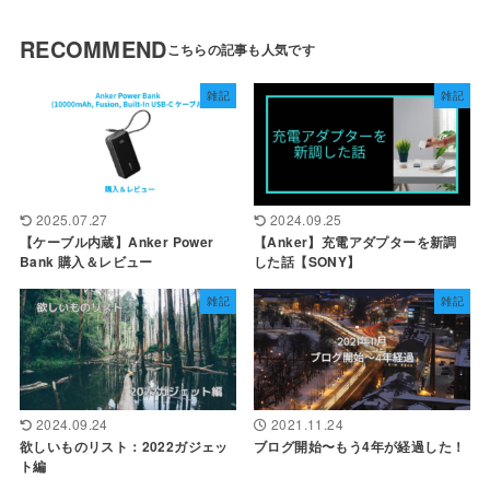
RECOMMEND
雑記
雑記
2025.07.27
2024.09.25
【ケーブル内蔵】Anker Power
【Anker】充電アダプターを新調
Bank 購入＆レビュー
した話【SONY】
雑記
雑記
2024.09.24
2021.11.24
欲しいものリスト：2022ガジェッ
ブログ開始〜もう4年が経過した！
ト編