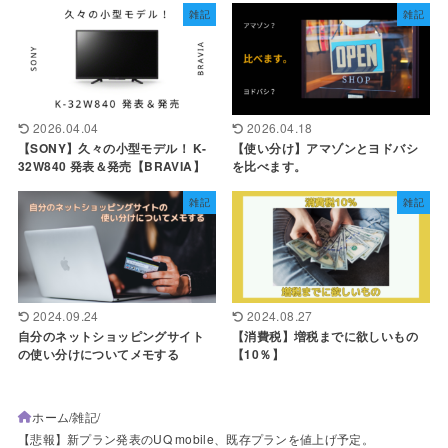
雑記
雑記
2026.04.04
2026.04.18
【SONY】久々の小型モデル！ K-
【使い分け】アマゾンとヨドバシ
32W840 発表＆発売【BRAVIA】
を比べます。
雑記
雑記
2024.09.24
2024.08.27
自分のネットショッピングサイト
【消費税】増税までに欲しいもの
の使い分けについてメモする
【10％】
ホーム
雑記
【悲報】新プラン発表のUQ mobile、既存プランを値上げ予定。