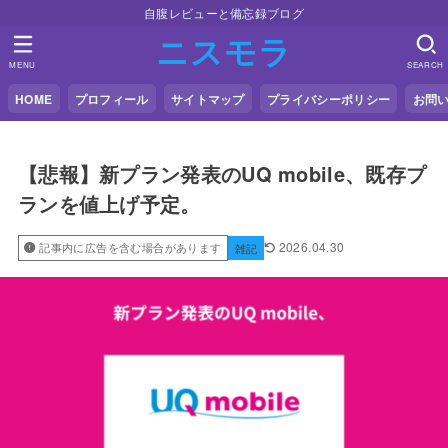
自腹レビューと備忘録ブログ
ニスモラ
MENU
SEARCH
HOME
プロフィール
サイトマップ
プライバシーポリシー
お問
【悲報】新プラン発表のUQ mobile、既存プ
ランを値上げ予定。
2026.04.30
記事内に広告を含む場合があります
雑記