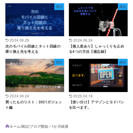
雑記
雑記
2024.09.29
2024.06.24
次のモバイル回線とネット回線の
【個人差あり】しゃっくりを止め
乗り換え先を考える
る4つの方法【備忘録】
雑記
雑記
2024.09.24
2026.04.18
買ったものリスト：2021ガジェッ
【使い分け】アマゾンとヨドバシ
ト編
を比べます。
ホーム
雑記
ブログ開始～1か月経過