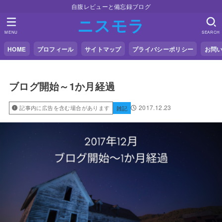
自腹レビューと備忘録ブログ
ニスモラ
MENU
SEARCH
HOME
プロフィール
サイトマップ
プライバシーポリシー
お問
ブログ開始～1か月経過
2017.12.23
記事内に広告を含む場合があります
雑記