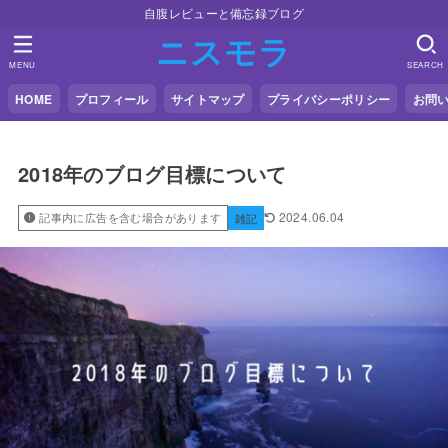
自腹レビューと備忘録ブログ
ニスモラ
MENU
SEARCH
HOME
プロフィール
サイトマップ
プライバシーポリシー
お問
2018年のブログ目標について
2024.06.04
記事内に広告を含む場合があります
雑記