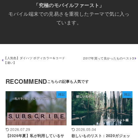
「究極のモバイルファースト」
モバイル端末での見易さを重視したテーマで気に入っ
ています。
【人気色】ダイハツ ボディカラー＆コード
2017年買って良かったものベスト3
【違い】
RECOMMEND
雑記
雑記
2026.07.29
2026.05.04
【2026年夏】私が利用しているサ
欲しいものリスト：2020ガジェッ