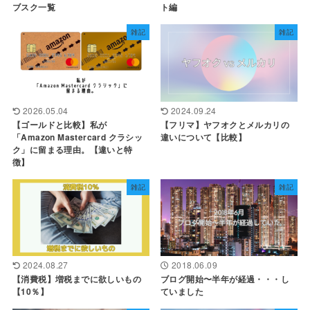
ブスク一覧
ト編
雑記
雑記
2026.05.04
2024.09.24
【ゴールドと比較】私が
【フリマ】ヤフオクとメルカリの
「Amazon Mastercard クラシッ
違いについて【比較】
ク」に留まる理由。【違いと特
徴】
雑記
雑記
2024.08.27
2018.06.09
【消費税】増税までに欲しいもの
ブログ開始〜半年が経過・・・し
【10％】
ていました