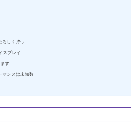
恐ろしく持つ
nディスプレイ
じます
ーマンスは未知数