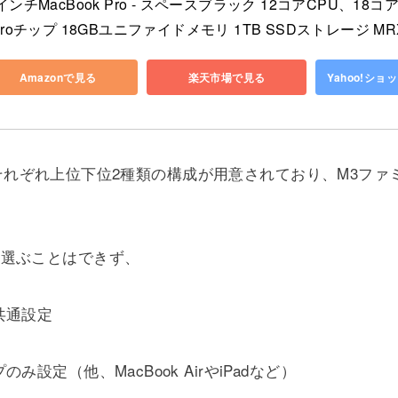
インチMacBook Pro - スペースブラック 12コアCPU、18コア
Proチップ 18GBユニファイドメモリ 1TB SSDストレージ MRX
Amazonで見る
楽天市場で見る
Yahoo!シ
axにはそれぞれ上位下位2種類の構成が用意されており、M3フ
に選ぶことはできず、
共通設定
設定（他、MacBook AirやiPadなど）