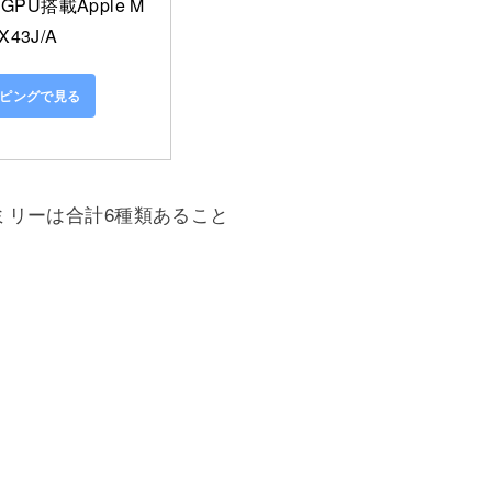
GPU搭載Apple M
43J/A
ョッピングで見る
ァミリーは合計6種類あること