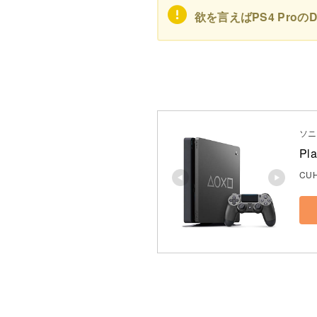
欲を言えばPS4 ProのDay
ソニ
Pla
CUH