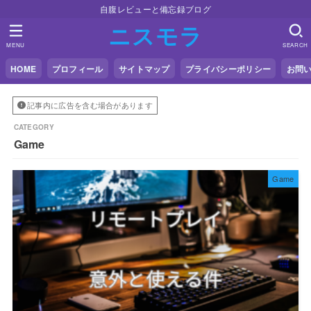
自腹レビューと備忘録ブログ
ニスモラ
MENU
SEARCH
HOME
プロフィール
サイトマップ
プライバシーポリシー
お問
記事内に広告を含む場合があります
Game
Game