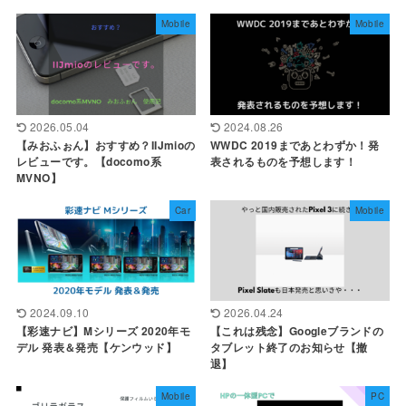
Mobile
Mobile
2026.05.04
2024.08.26
【みおふぉん】おすすめ？IIJmioの
WWDC 2019まであとわずか！発
レビューです。【docomo系
表されるものを予想します！
MVNO】
Car
Mobile
2024.09.10
2026.04.24
【彩速ナビ】Mシリーズ 2020年モ
【これは残念】Googleブランドの
デル 発表＆発売【ケンウッド】
タブレット終了のお知らせ【撤
退】
Mobile
PC