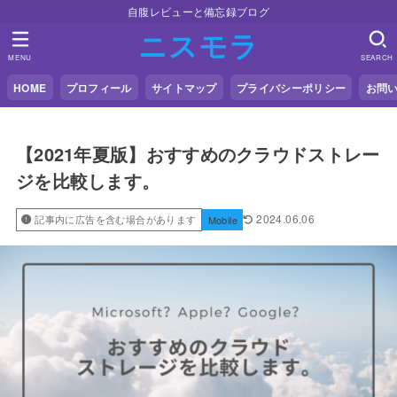
自腹レビューと備忘録ブログ
ニスモラ
MENU
SEARCH
HOME
プロフィール
サイトマップ
プライバシーポリシー
お問
【2021年夏版】おすすめのクラウドストレー
ジを比較します。
2024.06.06
記事内に広告を含む場合があります
Mobile